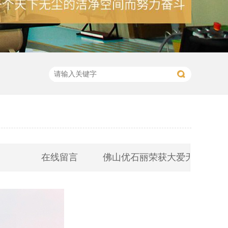
在线留言
佛山优石丽荣获大爱无疆 助学