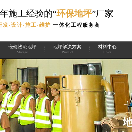
3年施工经验的“
环保地坪
”厂家
研发·设计·施工·维护
一体化工程服务商
仓储物流地坪
地坪解决方案
材料中心
Storage
Product
Color