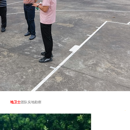
地卫士
团队实地勘察