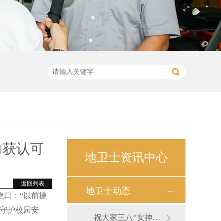
力获认可
地卫士资讯中心
返回列表
地卫士动态
绝口：“以前操
，守护校园安
祝大家三八“女神节”快乐！—地卫士地坪福利篇