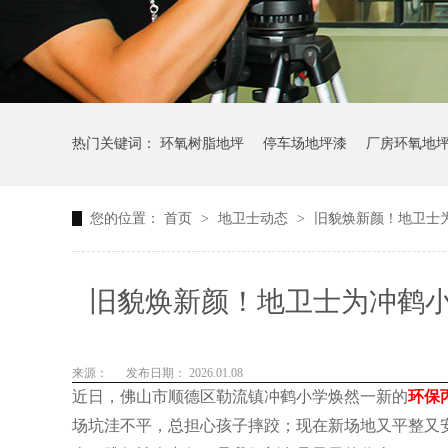
热门关键词：
环氧树脂地坪
停车场地坪漆
厂房环氧地
您的位置：
首页
>
地卫士动态
>
旧貌焕新颜！地卫士
旧貌焕新颜！地卫士为冲鹤
来源：
发布日期： 2026.01.08
近日，佛山市顺德区勒流镇冲鹤小学焕然一新的
环保
场坑洼不平，总担心孩子摔跤；现在新场地又平整又安