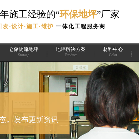
3年施工经验的“
环保地坪
”厂家
研发·设计·施工·维护
一体化工程服务商
仓储物流地坪
地坪解决方案
材料中心
Storage
Product
Color