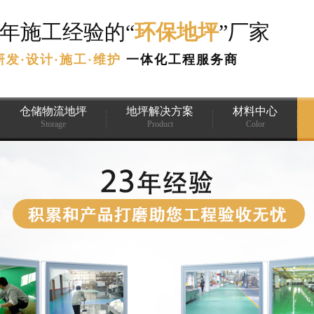
3年施工经验的“
环保地坪
”厂家
研发·设计·施工·维护
一体化工程服务商
仓储物流地坪
地坪解决方案
材料中心
Storage
Product
Color