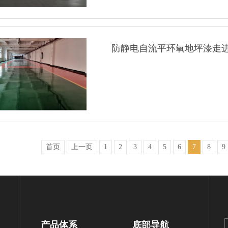
防静电自流平环氧地坪漆走
首页
上一页
1
2
3
4
5
6
7
8
9
产品体系
底部导航