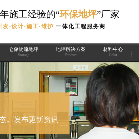
3年施工经验的“
环保地坪
”厂家
研发·设计·施工·维护
一体化工程服务商
仓储物流地坪
地坪解决方案
材料中心
Storage
Product
Color