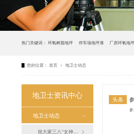
热门关键词：
环氧树脂地坪
停车场地坪漆
厂房环氧地
您的位置：
首页
>
地卫士动态
地卫士资讯中心
头条
参
地卫士动态
祝大家三八“女神节”快乐！—地卫士地坪福利篇