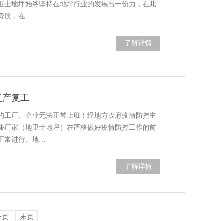
卫士地坪始终坚持在地坪行业的发展出一份力，在此
资质，在…
了解详情
复产复工
的工厂、企业无法正常上班！经地方政府疫情防控主
漆厂家（地卫士地坪）在严格做好疫情防控工作的前
正常进行。地…
了解详情
一页
末页