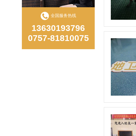
全国服务热线
13630193796
0757-81810075