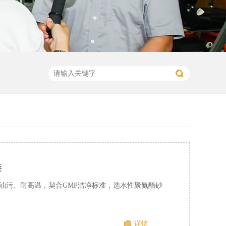
漆
油污、耐高温，契合GMP洁净标准，选水性聚氨酯砂
详情