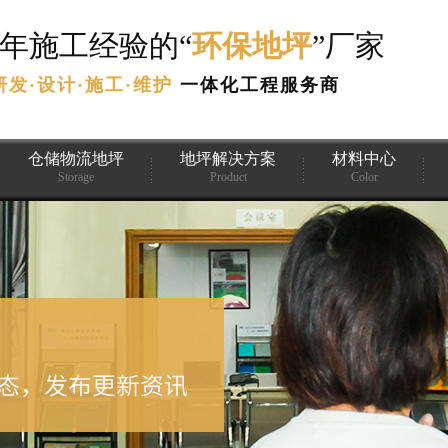
3年施工经验的“
环保地坪
”厂家
研发·设计·施工·维护
一体化工程服务商
仓储物流地坪
地坪解决方案
材料中心
Storage
Product
Color